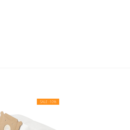
SALE
-10%