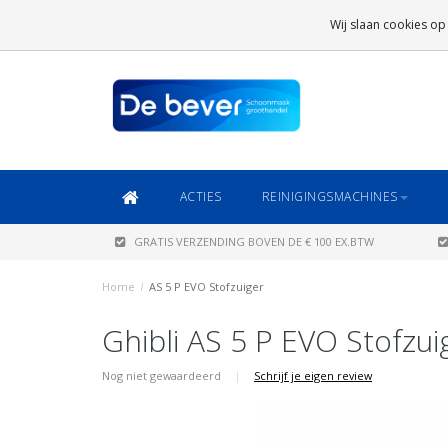
GRATIS VERZENDING
BOVEN DE € 100 EX.BTW
Wij slaan cookies op
DAARONDER
€ 6,95 (NL)
OF
€ 8,95 (BE/DE)
ACTIES
REINIGINGSMACHINES
GRATIS VERZENDING BOVEN DE € 100 EX.BTW
Home
/
AS 5 P EVO Stofzuiger
Ghibli AS 5 P EVO Stofzui
Nog niet gewaardeerd
|
Schrijf je eigen review