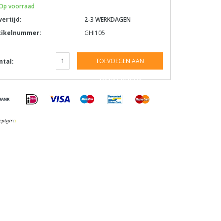
Op voorraad
vertijd:
2-3 WERKDAGEN
tikelnummer:
GHI105
TOEVOEGEN AAN
ntal:
WINKELWAGEN