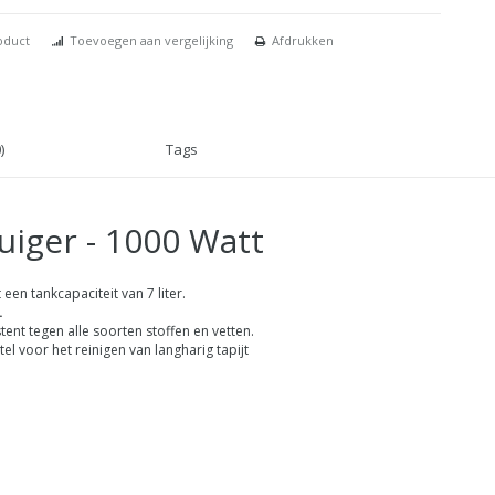
oduct
Toevoegen aan vergelijking
Afdrukken
)
Tags
uiger - 1000 Watt
en tankcapaciteit van 7 liter.
.
stent tegen alle soorten stoffen en vetten.
el voor het reinigen van langharig tapijt