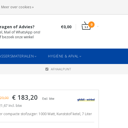
INLOGGEN
REGISTREREN
Meer over cookies »
0
ragen of Advies?
€0,00
el, Mail of WhatsApp ons!
f bezoek onze winkel
SSERSMATERIALEN
HYGIËNE & AFVAL
AFHAALPUNT
€ 183,20
29,00
Excl. btw
1,67 Incl. btw
r compacte stofzuiger: 1000 Watt, Kunststof ketel, 7 Liter