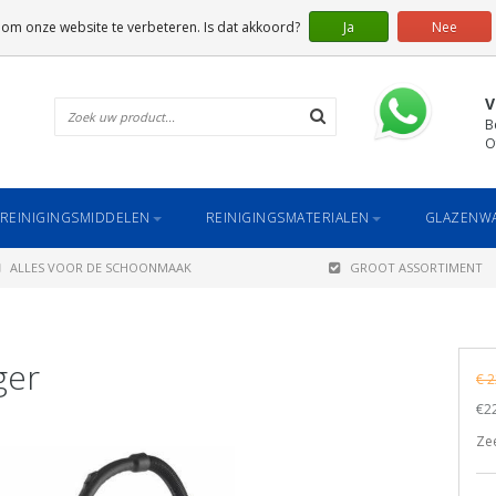
 om onze website te verbeteren. Is dat akkoord?
Ja
Nee
V
B
O
REINIGINGSMIDDELEN
REINIGINGSMATERIALEN
GLAZENWA
ALLES VOOR DE SCHOONMAAK
GROOT ASSORTIMENT
ger
€ 2
€22
Zee