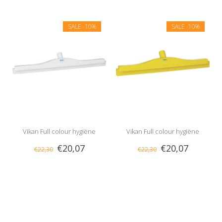
Groen
SALE
-10%
SALE
-10%
Vikan Full colour hygiëne
Vikan Full colour hygiëne
€20,07
€20,07
€22,30
€22,30
vloertrekker, vaste nek, 50 cm,
vloertrekker, vaste nek, 50 cm,
Wit
Geel