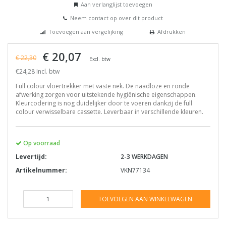
Aan verlanglijst toevoegen
Neem contact op over dit product
Toevoegen aan vergelijking
Afdrukken
€ 20,07
€ 22,30
Excl. btw
€24,28 Incl. btw
Full colour vloertrekker met vaste nek. De naadloze en ronde
afwerking zorgen voor uitstekende hygiënische eigenschappen.
Kleurcodering is nog duidelijker door te voeren dankzij de full
colour verwisselbare cassette. Leverbaar in verschillende kleuren.
Op voorraad
Levertijd:
2-3 WERKDAGEN
Artikelnummer:
VKN77134
TOEVOEGEN AAN WINKELWAGEN