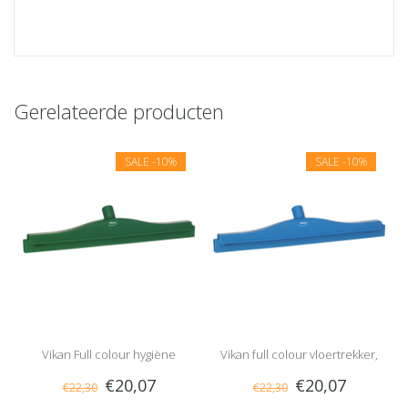
Gerelateerde producten
SALE
-10%
SALE
-10%
Vikan Full colour hygiëne
Vikan full colour vloertrekker,
€20,07
€20,07
€22,30
€22,30
vloertrekker, vaste nek, 50 cm,
50