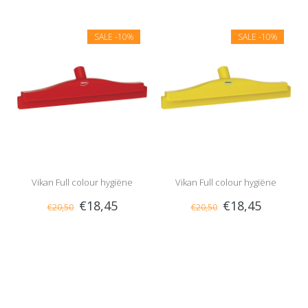
Wit
Groen
SALE
-10%
SALE
-10%
Vikan Full colour hygiëne
Vikan Full colour hygiëne
€18,45
€18,45
€20,50
€20,50
vloertrekker, vaste nek, 40 cm,
vloertrekker, vaste nek, 40 cm,
Rood
Geel