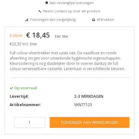
Aan verlanglijst toevoegen
Neem contact op over dit product
Toevoegen aan vergelijking
Afdrukken
€ 18,45
€ 20,50
Excl. btw
€22,32 Incl. btw
Full colour vloertrekker met vaste nek. De naadloze en ronde
afwerking zorgen voor uitstekende hygiënische eigenschappen.
Kleurcodering is nog duidelijker door te voeren dankzij de full
colour verwisselbare cassette. Leverbaar in verschillende kleuren.
Op voorraad
Levertijd:
2-3 WERKDAGEN
Artikelnummer:
VKN77123
TOEVOEGEN AAN WINKELWAGEN