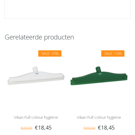
Gerelateerde producten
SALE
-10%
SALE
-10%
Vikan Full colour hygiëne
Vikan Full colour hygiëne
€18,45
€18,45
€20,50
€20,50
vloertrekker, vaste nek, 40 cm,
vloertrekker, vaste nek, 40 cm,