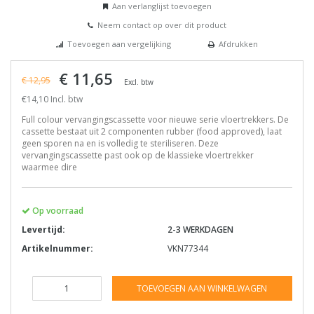
Aan verlanglijst toevoegen
Neem contact op over dit product
Toevoegen aan vergelijking
Afdrukken
€ 11,65
€ 12,95
Excl. btw
€14,10 Incl. btw
Full colour vervangingscassette voor nieuwe serie vloertrekkers. De
cassette bestaat uit 2 componenten rubber (food approved), laat
geen sporen na en is volledig te steriliseren. Deze
vervangingscassette past ook op de klassieke vloertrekker
waarmee dire
Op voorraad
Levertijd:
2-3 WERKDAGEN
Artikelnummer:
VKN77344
TOEVOEGEN AAN WINKELWAGEN