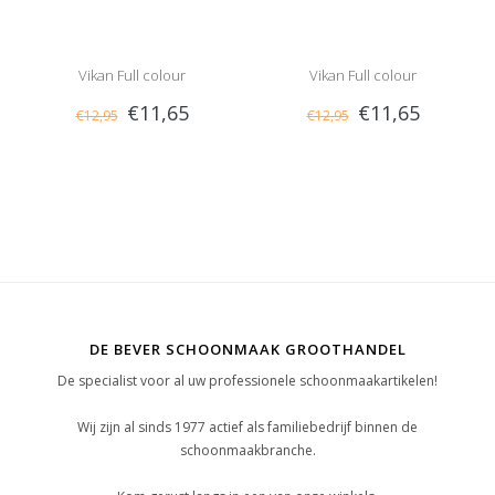
Vikan Full colour
Vikan Full colour
€11,65
€11,65
€12,95
€12,95
vervangingscassette, 60 cm
vervangingscassette, 60 cm
DE BEVER SCHOONMAAK GROOTHANDEL
De specialist voor al uw professionele schoonmaakartikelen!
Wij zijn al sinds 1977 actief als familiebedrijf binnen de
schoonmaakbranche.