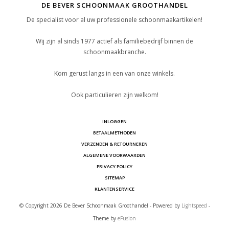
DE BEVER SCHOONMAAK GROOTHANDEL
De specialist voor al uw professionele schoonmaakartikelen!
Wij zijn al sinds 1977 actief als familiebedrijf binnen de
schoonmaakbranche.
Kom gerust langs in een van onze winkels.
Ook particulieren zijn welkom!
INLOGGEN
BETAALMETHODEN
VERZENDEN & RETOURNEREN
ALGEMENE VOORWAARDEN
PRIVACY POLICY
SITEMAP
KLANTENSERVICE
© Copyright 2026 De Bever Schoonmaak Groothandel - Powered by
Lightspeed
-
Theme by
eFusion