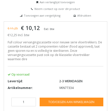
Aan verlanglijst toevoegen
Neem contact op over dit product
Toevoegen aan vergelijking
Afdrukken
€ 10,12
€ 11,25
Excl. btw
€12,25 Incl. btw
Full colour vervangingscassette voor nieuwe serie vloertrekkers. De
cassette bestaat uit 2 componenten rubber (food approved), laat
geen sporen na en is volledig te steriliseren. Deze
vervangingscassette past ook op de klassieke vloertrekker
waarmee dire
Op voorraad
Levertijd:
2-3 WERKDAGEN
Artikelnummer:
VKN77334
TOEVOEGEN AAN WINKELWAGEN