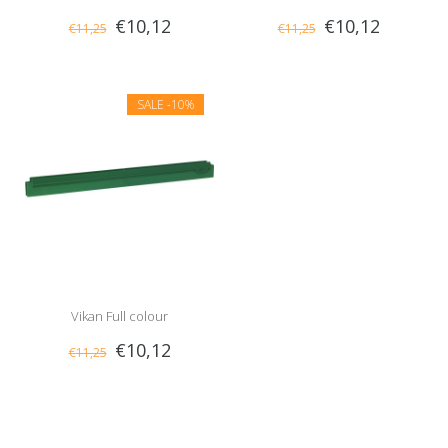
€10,12
€10,12
€11,25
€11,25
vervangingscassette, 50 cm
vervangingscassette, 50 cm
SALE
-10%
Vikan Full colour
€10,12
€11,25
vervangingscassette, 50 cm