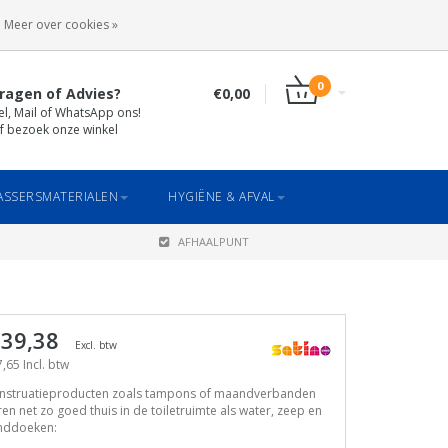
INLOGGEN
REGISTREREN
Meer over cookies »
0
ragen of Advies?
€0,00
el, Mail of WhatsApp ons!
f bezoek onze winkel
SSERSMATERIALEN
HYGIËNE & AFVAL
AFHAALPUNT
 39,38
Excl. btw
,65 Incl. btw
nstruatieproducten zoals tampons of maandverbanden
en net zo goed thuis in de toiletruimte als water, zeep en
nddoeken: