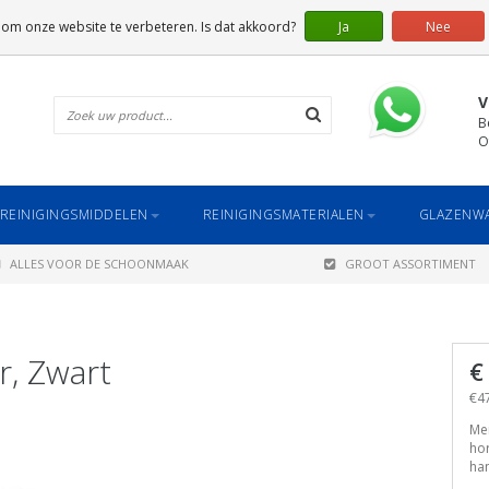
 om onze website te verbeteren. Is dat akkoord?
Ja
Nee
V
B
O
REINIGINGSMIDDELEN
REINIGINGSMATERIALEN
GLAZENWA
ALLES VOOR DE SCHOONMAAK
GROOT ASSORTIMENT
r, Zwart
€
€47
Me
hor
ha