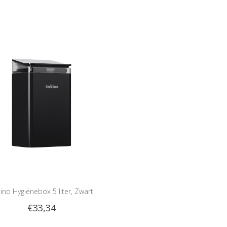
ino Hygiënebox 5 liter, Zwart
€33,34