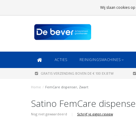
GRATIS VERZENDING
BOVEN DE € 100 EX.BTW
Wij slaan cookies op
DAARONDER
€ 6,95 (NL)
OF
€ 8,95 (BE/DE)
ACTIES
REINIGINGSMACHINES
GRATIS VERZENDING BOVEN DE € 100 EX.BTW
Home
/
FemCare dispenser, Zwart
Satino FemCare dispense
Nog niet gewaardeerd
|
Schrijf je eigen review