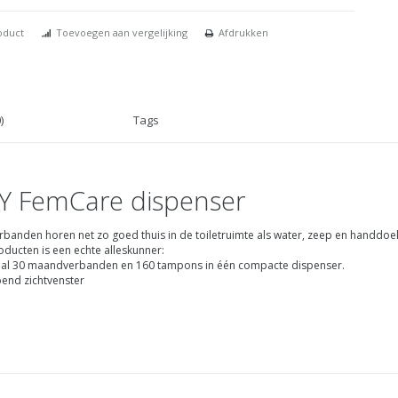
oduct
Toevoegen aan vergelijking
Afdrukken
)
Tags
Y FemCare dispenser
anden horen net zo goed thuis in de toiletruimte als water, zeep en handdoe
ducten is een echte alleskunner:
aal 30 maandverbanden en 160 tampons in één compacte dispenser.
end zichtvenster