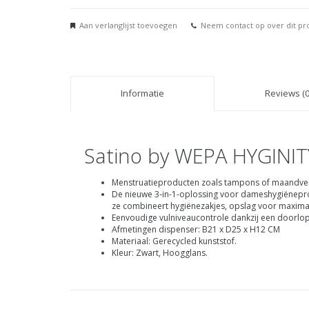
Aan verlanglijst toevoegen
Neem contact op over dit pr
Informatie
Reviews (0
Satino by WEPA HYGINIT
Menstruatieproducten zoals tampons of maandverb
De nieuwe 3-in-1-oplossing voor dameshygiënepro
ze combineert hygiënezakjes, opslag voor maxim
Eenvoudige vulniveaucontrole dankzij een doorlop
Afmetingen dispenser: B21 x D25 x H12 CM
Materiaal: Gerecycled kunststof.
Kleur: Zwart, Hoogglans.