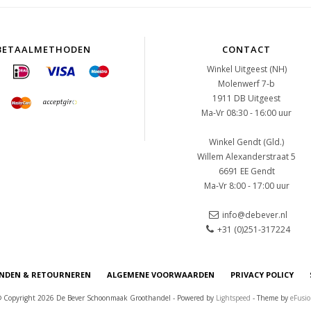
BETAALMETHODEN
CONTACT
Winkel Uitgeest (NH)
Molenwerf 7-b
1911 DB Uitgeest
Ma-Vr 08:30 - 16:00 uur
Winkel Gendt (Gld.)
Willem Alexanderstraat 5
6691 EE Gendt
Ma-Vr 8:00 - 17:00 uur
info@debever.nl
+31 (0)251-317224
NDEN & RETOURNEREN
ALGEMENE VOORWAARDEN
PRIVACY POLICY
 Copyright 2026 De Bever Schoonmaak Groothandel - Powered by
Lightspeed
- Theme by
eFusi