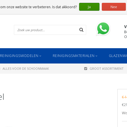
 om onze website te verbeteren. Is dat akkoord?
Ja
Nee
V
B
O
REINIGINGSMIDDELEN
REINIGINGSMATERIALEN
GLAZENWA
ALLES VOOR DE SCHOONMAAK
GROOT ASSORTIMENT
el
€ 1
€21
Wi