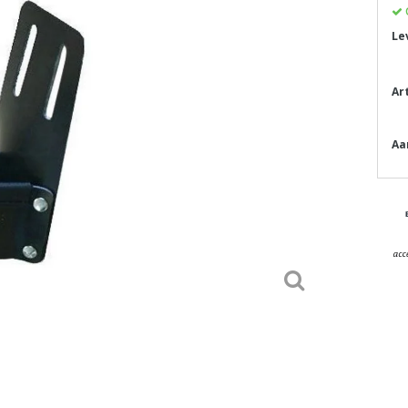
Le
Ar
Aa