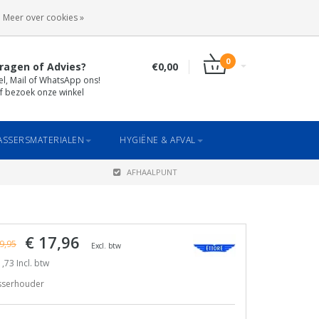
INLOGGEN
REGISTREREN
Meer over cookies »
0
ragen of Advies?
€0,00
el, Mail of WhatsApp ons!
f bezoek onze winkel
SSERSMATERIALEN
HYGIËNE & AFVAL
AFHAALPUNT
€ 17,96
9,95
Excl. btw
,73 Incl. btw
sserhouder