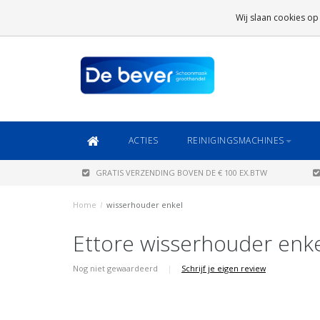
GRATIS VERZENDING
BOVEN DE € 100 EX.BTW
Wij slaan cookies op
DAARONDER
€ 6,95 (NL)
OF
€ 8,95 (BE/DE)
ACTIES
REINIGINGSMACHINES
GRATIS VERZENDING BOVEN DE € 100 EX.BTW
Home
/
wisserhouder enkel
Ettore wisserhouder enk
Nog niet gewaardeerd
|
Schrijf je eigen review