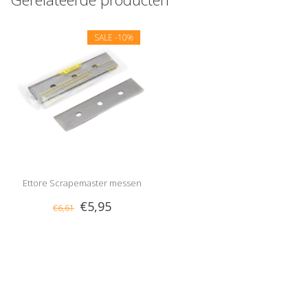
SALE
-10%
Ettore Scrapemaster messen
€5,95
€6,61
10cm