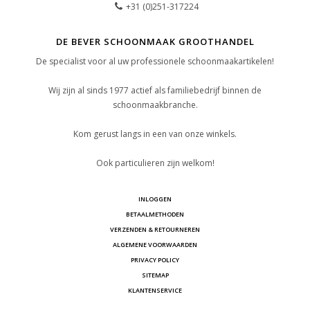
+31 (0)251-317224
DE BEVER SCHOONMAAK GROOTHANDEL
De specialist voor al uw professionele schoonmaakartikelen!
Wij zijn al sinds 1977 actief als familiebedrijf binnen de
schoonmaakbranche.
Kom gerust langs in een van onze winkels.
Ook particulieren zijn welkom!
INLOGGEN
BETAALMETHODEN
VERZENDEN & RETOURNEREN
ALGEMENE VOORWAARDEN
PRIVACY POLICY
SITEMAP
KLANTENSERVICE