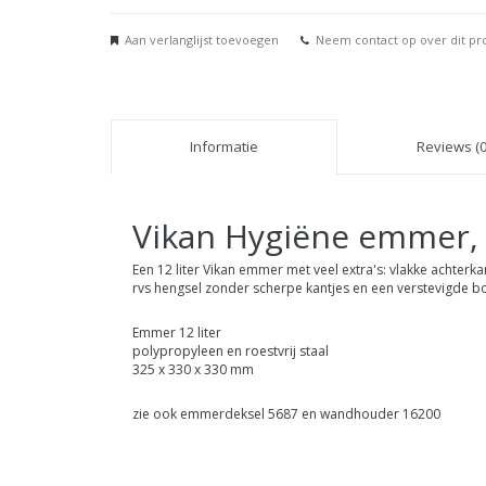
Aan verlanglijst toevoegen
Neem contact op over dit pr
Informatie
Reviews (0
Vikan Hygiëne emmer, 12
Een 12 liter Vikan emmer met veel extra's: vlakke achterk
rvs hengsel zonder scherpe kantjes en een verstevigde bo
Emmer 12 liter
polypropyleen en roestvrij staal
325 x 330 x 330 mm
zie ook emmerdeksel 5687 en wandhouder 16200