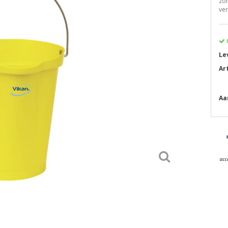
zon
ve
Le
Ar
Aa