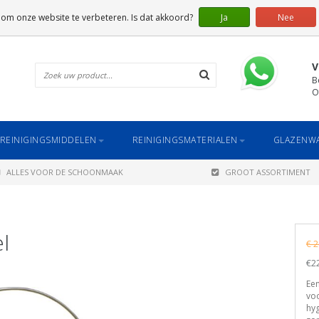
 om onze website te verbeteren. Is dat akkoord?
Ja
Nee
V
B
O
REINIGINGSMIDDELEN
REINIGINGSMATERIALEN
GLAZENWA
ALLES VOOR DE SCHOONMAAK
GROOT ASSORTIMENT
l
€ 2
€22
Een
voo
hyg