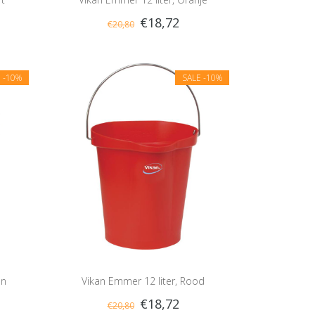
€18,72
€20,80
E
-10%
SALE
-10%
en
Vikan Emmer 12 liter, Rood
€18,72
€20,80