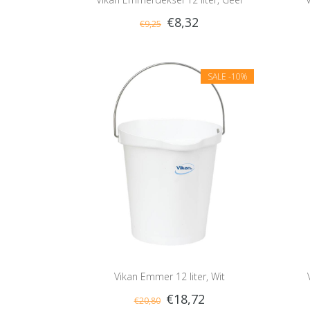
€8,32
€9,25
SALE
-10%
Vikan Emmer 12 liter, Wit
€18,72
€20,80