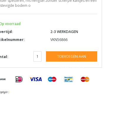
der spetteren, rvs hengsel zonder scherpe kantjes en een
rstevigde bodem o
Op voorraad
vertijd:
2-3 WERKDAGEN
tikelnummer:
VKN56866
TOEVOEGEN AAN
ntal:
WINKELWAGEN