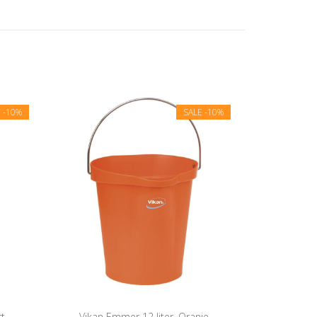
E
-10%
SALE
-10%
rt
Vikan Emmer 12 liter, Oranje