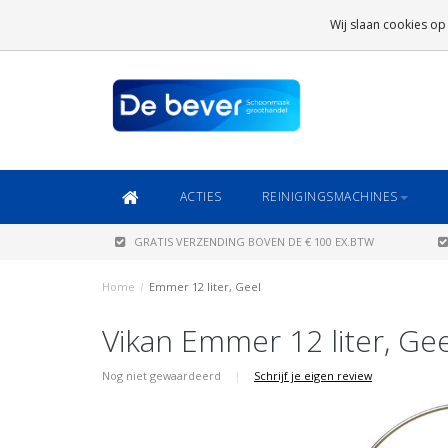
GRATIS VERZENDING
BOVEN DE € 100 EX.BTW
Wij slaan cookies op
DAARONDER
€ 6,95 (NL)
OF
€ 8,95 (BE/DE)
ACTIES
REINIGINGSMACHINES
GRATIS VERZENDING BOVEN DE € 100 EX.BTW
Home
/
Emmer 12 liter, Geel
Vikan Emmer 12 liter, Gee
Nog niet gewaardeerd
|
Schrijf je eigen review