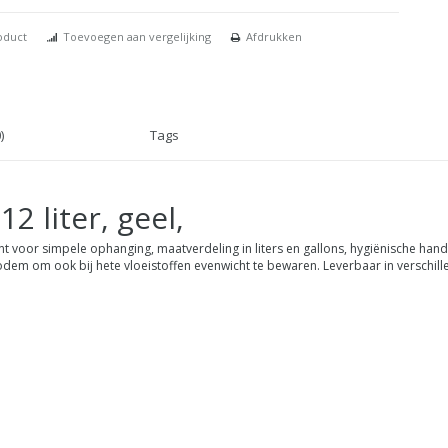
oduct
Toevoegen aan vergelijking
Afdrukken
)
Tags
 liter, geel,
ant voor simpele ophanging, maatverdeling in liters en gallons, hygiënische han
dem om ook bij hete vloeistoffen evenwicht te bewaren. Leverbaar in verschill