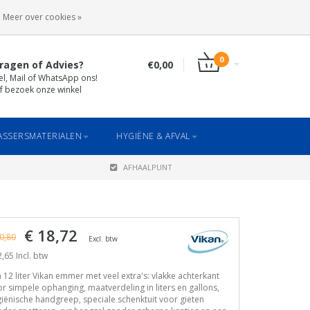
INLOGGEN
REGISTREREN
Meer over cookies »
0
ragen of Advies?
€0,00
el, Mail of WhatsApp ons!
f bezoek onze winkel
SSERSMATERIALEN
HYGIËNE & AFVAL
AFHAALPUNT
€ 18,72
0,80
Excl. btw
,65 Incl. btw
 12 liter Vikan emmer met veel extra's: vlakke achterkant
r simpele ophanging, maatverdeling in liters en gallons,
iënische handgreep, speciale schenktuit voor gieten