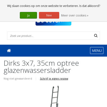
0 Artikelen
Wij slaan cookies op om onze website te verbeteren. Is dat akkoord?
Ja
Nee
Meer over cookies »
MENU
Dirks 3x7, 35cm optree
glazenwassersladder
Nog niet gewaardeerd
|
Schrijf je eigen review