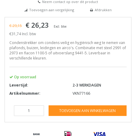
Neem contact op over dit product
Toevoegen aan vergelijking
Afdrukken
€ 26,23
€ 29,15
Excl. btw
€31,74 Incl. btw
Condenstrekker om condens veilig en hygiënisch weg te nemen van
plafonds, buizen, leidingen en airco's. Combinatie met steel 2991 of
2973 en flacon 1100-5 of uitvoerslang 9441-5. Leverbaar in
verschillende kleuren.
Op voorraad
Levertijd:
2-3 WERKDAGEN
Artikelnummer:
VKN77166
TOEVOEGEN AAN WINKELWAGEN