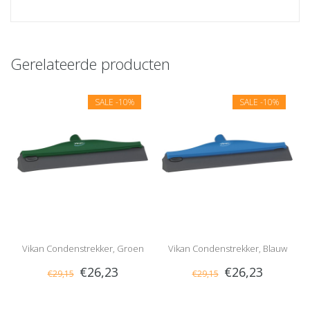
Gerelateerde producten
SALE
-10%
SALE
-10%
Vikan Condenstrekker, Groen
Vikan Condenstrekker, Blauw
€26,23
€26,23
€29,15
€29,15