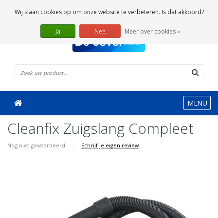
0 Artikelen
Wij slaan cookies op om onze website te verbeteren. Is dat akkoord?
Ja
Nee
Meer over cookies »
MENU
Cleanfix Zuigslang Compleet
Nog niet gewaardeerd
|
Schrijf je eigen review