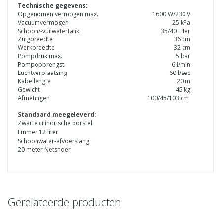
Technische gegevens:
Opgenomen vermogen max.
1600 W/230 V
Vacuumvermogen
25 kPa
Schoon/-vuilwatertank
35/40 Liter
Zuigbreedte
36 cm
Werkbreedte
32 cm
Pompdruk max.
5 bar
Pompopbrengst
6 l/min
Luchtverplaatsing
60 l/sec
Kabellengte
20 m
Gewicht
45 kg
Afmetingen
100/45/103 cm
Standaard meegeleverd:
Zwarte cilindrische borstel
Emmer 12 liter
Schoonwater-afvoerslang
20 meter Netsnoer
Gerelateerde producten