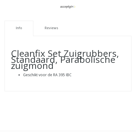
Info
Reviews
Cleanfix Set Zuigrubbers,
Standaard, Parabolische
zuigmond
Geschikt voor de RA 395 IBC