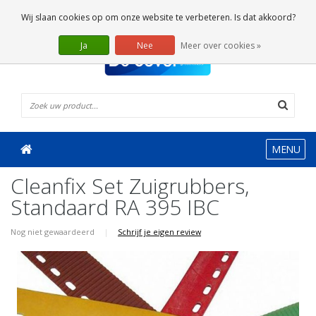
0 Artikelen
Wij slaan cookies op om onze website te verbeteren. Is dat akkoord?
Ja
Nee
Meer over cookies »
MENU
Cleanfix Set Zuigrubbers,
Standaard RA 395 IBC
Nog niet gewaardeerd
|
Schrijf je eigen review