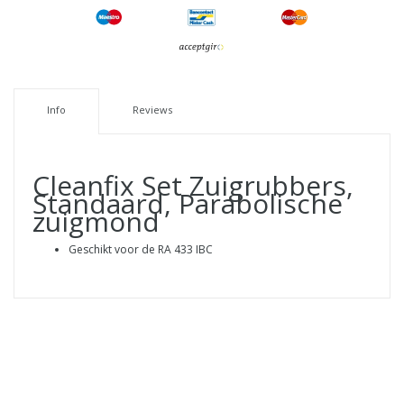
Info
Reviews
Cleanfix Set Zuigrubbers,
Standaard, Parabolische
zuigmond
Geschikt voor de RA 433 IBC