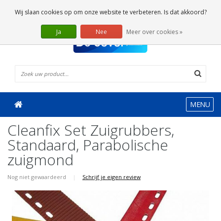
0 Artikelen
Wij slaan cookies op om onze website te verbeteren. Is dat akkoord?
Ja
Nee
Meer over cookies »
MENU
Cleanfix Set Zuigrubbers,
Standaard, Parabolische
zuigmond
Nog niet gewaardeerd
|
Schrijf je eigen review