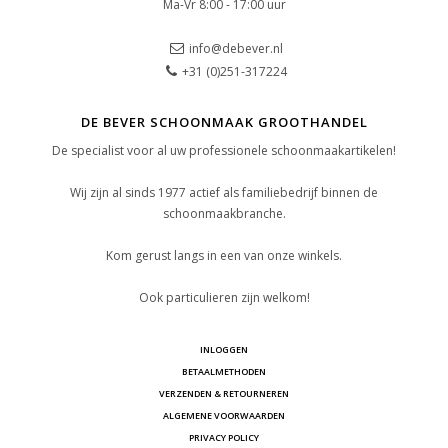
Ma-Vr 8:00 - 17:00 uur
info@debever.nl
+31 (0)251-317224
DE BEVER SCHOONMAAK GROOTHANDEL
De specialist voor al uw professionele schoonmaakartikelen!
Wij zijn al sinds 1977 actief als familiebedrijf binnen de
schoonmaakbranche.
Kom gerust langs in een van onze winkels.
Ook particulieren zijn welkom!
INLOGGEN
BETAALMETHODEN
VERZENDEN & RETOURNEREN
ALGEMENE VOORWAARDEN
PRIVACY POLICY