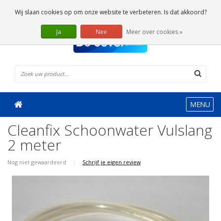
0 Artikelen
Wij slaan cookies op om onze website te verbeteren. Is dat akkoord?
Ja
Nee
Meer over cookies »
MENU
Cleanfix Schoonwater Vulslang
2 meter
Nog niet gewaardeerd
|
Schrijf je eigen review