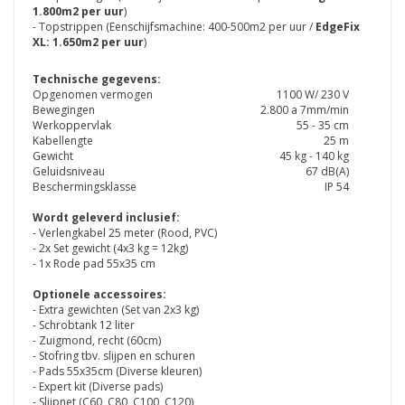
1.800m2 per uur
)
- Topstrippen (Eenschijfsmachine: 400-500m2 per uur /
EdgeFix
XL: 1.650m2 per uur
)
Technische gegevens:
Opgenomen vermogen
1100 W/ 230 V
Bewegingen
2.800 a 7mm/min
Werkoppervlak
55 - 35 cm
Kabellengte
25 m
Gewicht
45 kg - 140 kg
Geluidsniveau
67 dB(A)
Beschermingsklasse
IP 54
Wordt geleverd inclusief:
- Verlengkabel 25 meter (Rood, PVC)
- 2x Set gewicht (4x3 kg = 12kg)
- 1x Rode pad 55x35 cm
Optionele accessoires:
- Extra gewichten (Set van 2x3 kg)
- Schrobtank 12 liter
- Zuigmond, recht (60cm)
- Stofring tbv. slijpen en schuren
- Pads 55x35cm (Diverse kleuren)
- Expert kit (Diverse pads)
- Slijpnet (C60, C80, C100, C120)