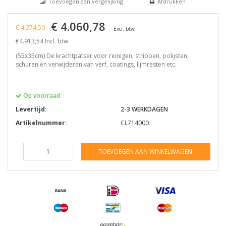
Toevoegen aan vergelijking
Afdrukken
€ 4.060,78
€ 4.274,50
Excl. btw
€4.913,54 Incl. btw
(55x35cm) De krachtpatser voor reinigen, strippen, polijsten,
schuren en verwijderen van verf, coatings, lijmresten etc.
Op voorraad
Levertijd:
2-3 WERKDAGEN
Artikelnummer:
CL714000
TOEVOEGEN AAN WINKELWAGEN