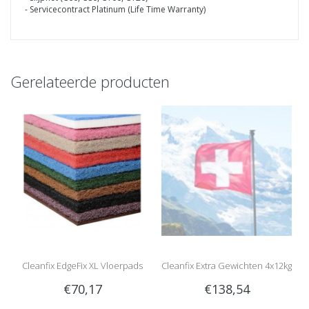
- Servicecontract Platinum (Life Time Warranty)
Gerelateerde producten
Cleanfix EdgeFix XL Vloerpads
Cleanfix Extra Gewichten 4x12kg
€70,17
€138,54