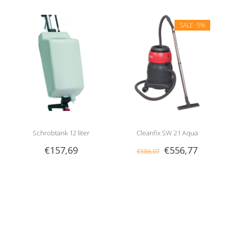
SALE
-5%
Schrobtank 12 liter
Cleanfix SW 21 Aqua
€157,69
€556,77
€586,07