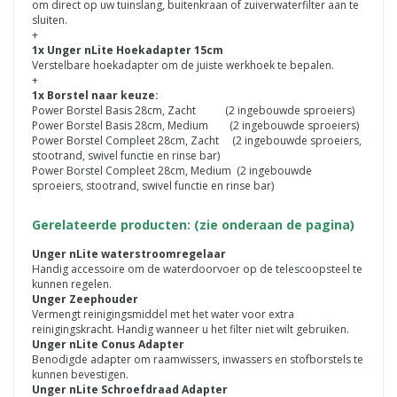
om direct op uw tuinslang, buitenkraan of zuiverwaterfilter aan te
sluiten.
+
1x Unger nLite H
oekadapter 15cm
Verstelbare hoekadapter om de juiste werkhoek te bepalen.
+
1x Borstel naar keuze:
Power Borstel Basis 28cm, Zacht (2 ingebouwde sproeiers)
Power Borstel Basis 28cm, Medium (2 ingebouwde sproeiers)
Power Borstel Compleet 28cm, Zacht (2 ingebouwde sproeiers,
stootrand, swivel functie en rinse bar)
Power Borstel Compleet 28cm, Medium (2 ingebouwde
sproeiers, stootrand, swivel functie en rinse bar)
Gerelateerde producten: (zie onderaan de pagina)
Unger nLite waterstroomregelaar
Handig accessoire om de waterdoorvoer op de telescoopsteel te
kunnen regelen.
Unger Zeephouder
Vermengt reinigingsmiddel met het water voor extra
reinigingskracht. Handig wanneer u het filter niet wilt gebruiken.
Unger nLite Conus Adapter
Benodigde adapter om raamwissers, inwassers en stofborstels te
kunnen bevestigen.
Unger nLite Schroefdraad Adapter