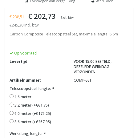
Toevoegen aan vergelijking
Afdrukken
€ 202,73
€ 238,51
Excl. btw
€245,30 Incl. btw
Carbon Composite Telescoopsteel Set, maximale lengte: 8,6m
Op voorraad
Levertijd:
VOOR 15:00 BESTELD,
DEZELFDE WERKDAG
VERZONDEN
Artikelnummer:
COMP-SET
Telescoopsteel, lengte:
*
1,6 meter
3,2 meter (+€61,75)
6,0 meter (+€175,25)
8,6 meter (+€267,95)
Werkslang, lengte:
*