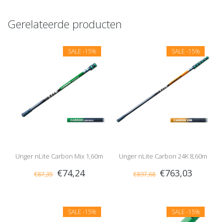
Gerelateerde producten
SALE
-15%
SALE
-15%
Unger nLite Carbon Mix 1,60m
Unger nLite Carbon 24K 8,60m
€74,24
€763,03
€87,35
€897,68
SALE
-15%
SALE
-15%