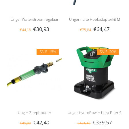
Unger Waterstroomregelaar
Unger nLite Hoekadapterkit M
€30,93
€64,47
€44,18
€75,84
SALE
-15%
SALE
-20%
Unger Zeephouder
Unger HydroPower Ultra Filter S
€42,40
€339,57
€49,88
€424,46