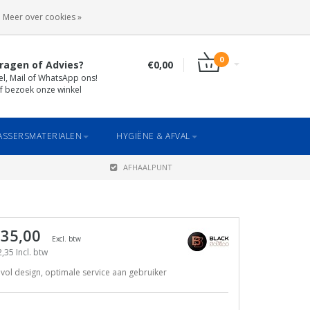
INLOGGEN
REGISTREREN
Meer over cookies »
0
ragen of Advies?
€0,00
el, Mail of WhatsApp ons!
f bezoek onze winkel
SSERSMATERIALEN
HYGIËNE & AFVAL
AFHAALPUNT
 35,00
Excl. btw
,35 Incl. btw
jlvol design, optimale service aan gebruiker