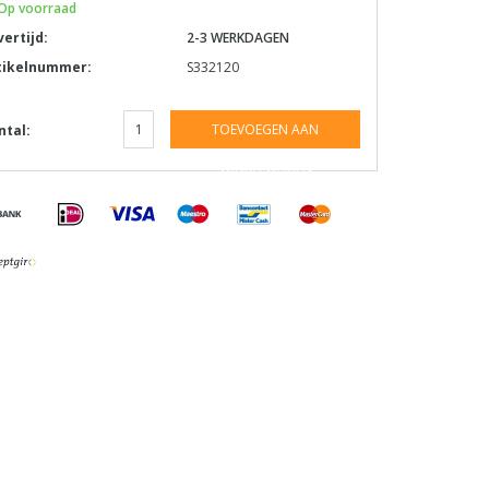
Op voorraad
vertijd:
2-3 WERKDAGEN
tikelnummer:
S332120
TOEVOEGEN AAN
ntal:
WINKELWAGEN