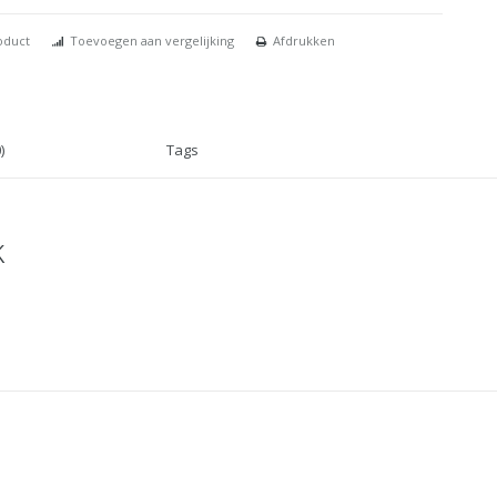
oduct
Toevoegen aan vergelijking
Afdrukken
)
Tags
k