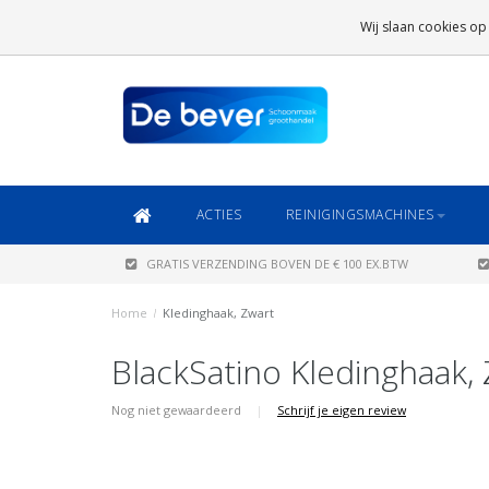
GRATIS VERZENDING
BOVEN DE € 100 EX.BTW
Wij slaan cookies op
DAARONDER
€ 6,95 (NL)
OF
€ 8,95 (BE/DE)
ACTIES
REINIGINGSMACHINES
GRATIS VERZENDING BOVEN DE € 100 EX.BTW
Home
/
Kledinghaak, Zwart
BlackSatino Kledinghaak,
Nog niet gewaardeerd
|
Schrijf je eigen review