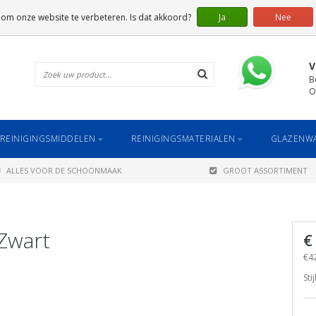
 om onze website te verbeteren. Is dat akkoord?
Ja
Nee
V
B
O
REINIGINGSMIDDELEN
REINIGINGSMATERIALEN
GLAZENWA
ALLES VOOR DE SCHOONMAAK
GROOT ASSORTIMENT
 Zwart
€
€42
Sti