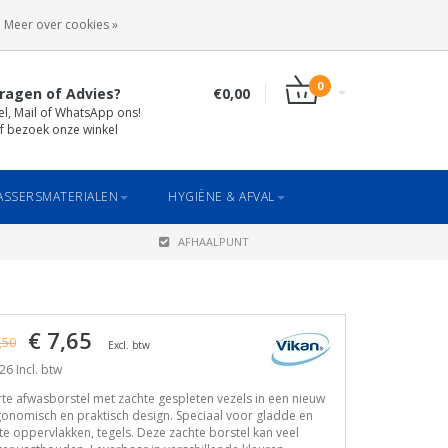
INLOGGEN
REGISTREREN
Meer over cookies »
0
ragen of Advies?
€0,00
el, Mail of WhatsApp ons!
f bezoek onze winkel
SSERSMATERIALEN
HYGIËNE & AFVAL
AFHAALPUNT
€ 7,65
,50
Excl. btw
26 Incl. btw
te afwasborstel met zachte gespleten vezels in een nieuw
onomisch en praktisch design. Speciaal voor gladde en
te oppervlakken, tegels. Deze zachte borstel kan veel