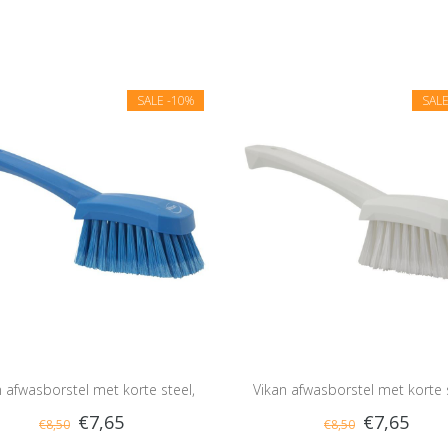
SALE
-10%
SAL
n afwasborstel met korte steel,
Vikan afwasborstel met korte s
€7,65
€7,65
€8,50
€8,50
zacht
zacht