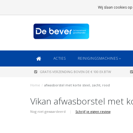
GRATIS VERZENDING
BOVEN DE € 100 EX.BTW
Wij slaan cookies op
DAARONDER
€ 6,95 (NL)
OF
€ 8,95 (BE/DE)
ACTIES
REINIGINGSMACHINES
GRATIS VERZENDING BOVEN DE € 100 EX.BTW
Home
/
afwasborstel met korte steel, zacht, rood
Vikan afwasborstel met ko
Nog niet gewaardeerd
|
Schrijf je eigen review