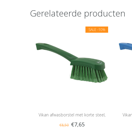
Gerelateerde producten
SALE
-10%
Vikan afwasborstel met korte steel,
Vika
€7,65
€8,50
zacht