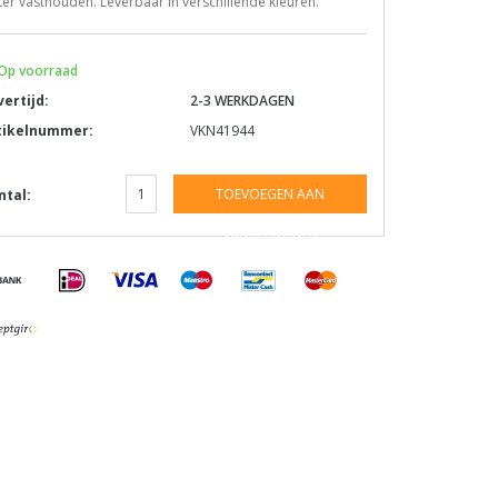
er vasthouden. Leverbaar in verschillende kleuren.
Op voorraad
vertijd:
2-3 WERKDAGEN
tikelnummer:
VKN41944
TOEVOEGEN AAN
ntal:
WINKELWAGEN