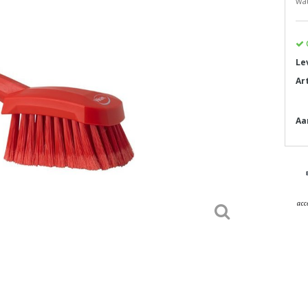
wat
Le
Ar
Aa