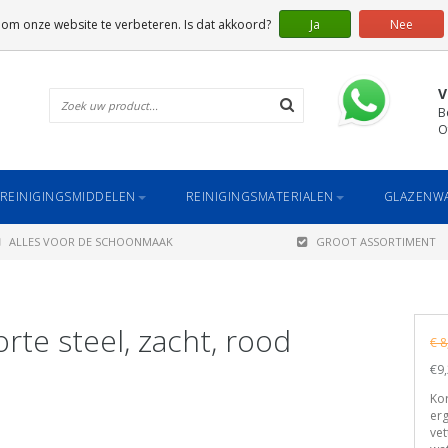
 om onze website te verbeteren. Is dat akkoord?
Ja
Nee
V
B
O
REINIGINGSMIDDELEN
REINIGINGSMATERIALEN
GLAZENWA
ALLES VOOR DE SCHOONMAAK
GROOT ASSORTIMENT
rte steel, zacht, rood
€ 8
€9,
Kor
erg
vet