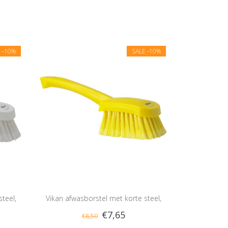
E
-10%
SALE
-10%
teel,
Vikan afwasborstel met korte steel,
€7,65
€8,50
zacht