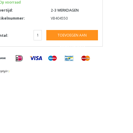
Op voorraad
vertijd:
2-3 WERKDAGEN
tikelnummer:
VB404550
TOEVOEGEN AAN
ntal:
WINKELWAGEN