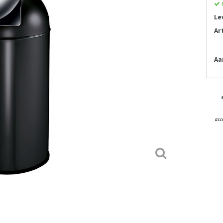
Le
Ar
Aa