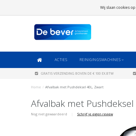
GRATIS VERZENDING
BOVEN DE € 100 EX.BTW
Wij slaan cookies op
DAARONDER
€ 6,95 (NL)
OF
€ 8,95 (BE/DE)
ACTIES
REINIGINGSMACHINES
GRATIS VERZENDING BOVEN DE € 100 EX.BTW
Home
/
Afvalbak met Pushdeksel 40L, Zwart
Afvalbak met Pushdeksel 
Nog niet gewaardeerd
|
Schrijf je eigen review