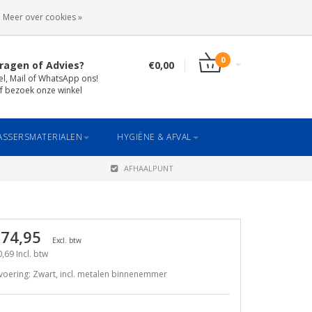
INLOGGEN
REGISTREREN
Meer over cookies »
0
ragen of Advies?
€0,00
el, Mail of WhatsApp ons!
f bezoek onze winkel
SSERSMATERIALEN
HYGIËNE & AFVAL
AFHAALPUNT
 74,95
Excl. btw
,69 Incl. btw
voering: Zwart, incl. metalen binnenemmer