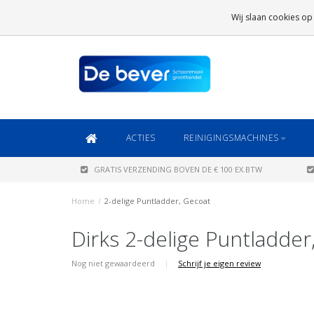
GRATIS VERZENDING
BOVEN DE € 100 EX.BTW
Wij slaan cookies op
DAARONDER
€ 6,95 (NL)
OF
€ 8,95 (BE/DE)
ACTIES
REINIGINGSMACHINES
GRATIS VERZENDING BOVEN DE € 100 EX.BTW
Home
/
2-delige Puntladder, Gecoat
Dirks 2-delige Puntladder
Nog niet gewaardeerd
|
Schrijf je eigen review