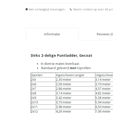
Aan verlanglijst toevoegen
Neem contact op over dit pr
Informatie
Reviews (0
Dirks 2-delige Puntladder, Gecoat
In diverse maten leverbaar.
Standaard geleverd
met
toprollen.
Sporten
Ingeschoven Lengte
Uitgeschove
2x5
2,30 meter
3,14 meter
2x6
2,58 meter
3,70 meter
2x7
2,86 meter
4,37 meter
2x8
3,14 meter
4,82 meter
2x9
3,42 meter
5,38 meter
2x10
3,70 meter
5,94 meter
2x11
3,98 meter
6,50 meter
2x12
4,26 meter
7,06 meter