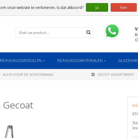
 om onze website te verbeteren. Is dat akkoord?
Ja
Nee
V
B
O
REINIGINGSMIDDELEN
REINIGINGSMATERIALEN
GLAZENWA
ALLES VOOR DE SCHOONMAAK
GROOT ASSORTIMENT
, Gecoat
€ 5
€51
Sta
lev