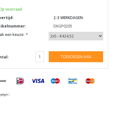
Op voorraad
vertijd:
2-3 WERKDAGEN
tikelnummer:
DKGP0205
ak een keuze:
*
TOEVOEGEN AAN
ntal:
WINKELWAGEN