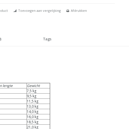
oduct
Toevoegen aan vergelijking
Afdrukken
)
Tags
n lengte
Gewicht
7,5 kg
9,5 kg
11,5 kg
13,0 kg
14,0 kg
16,0 kg
18,5 kg
21,0 kg