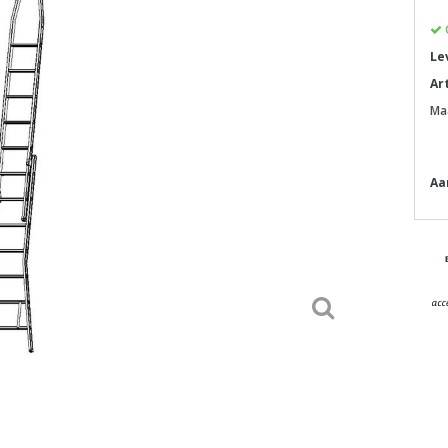
Le
Ar
Ma
Aa