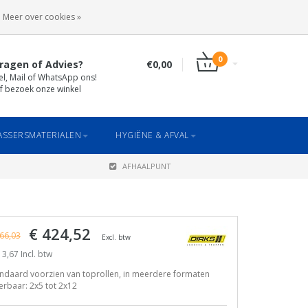
INLOGGEN
REGISTREREN
Meer over cookies »
0
ragen of Advies?
€0,00
el, Mail of WhatsApp ons!
f bezoek onze winkel
SSERSMATERIALEN
HYGIËNE & AFVAL
AFHAALPUNT
€ 424,52
66,03
Excl. btw
3,67 Incl. btw
ndaard voorzien van toprollen, in meerdere formaten
erbaar: 2x5 tot 2x12