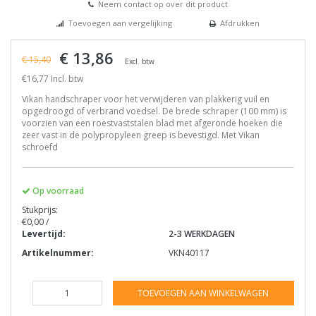
Neem contact op over dit product
Toevoegen aan vergelijking
Afdrukken
€ 13,86
€ 15,40
Excl. btw
€16,77 Incl. btw
Vikan handschraper voor het verwijderen van plakkerig vuil en
opgedroogd of verbrand voedsel. De brede schraper (100 mm) is
voorzien van een roestvaststalen blad met afgeronde hoeken die
zeer vast in de polypropyleen greep is bevestigd. Met Vikan
schroefd
Op voorraad
Stukprijs:
€0,00 /
Levertijd:
2-3 WERKDAGEN
Artikelnummer:
VKN40117
TOEVOEGEN AAN WINKELWAGEN