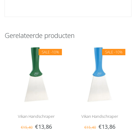
Gerelateerde producten
SALE
-10%
SALE
-10%
Vikan Handschraper
Vikan Handschraper
€13,86
€13,86
€15,40
€15,40
Schroefdraad Breed Groen
Schroefdraad Breed Blauw