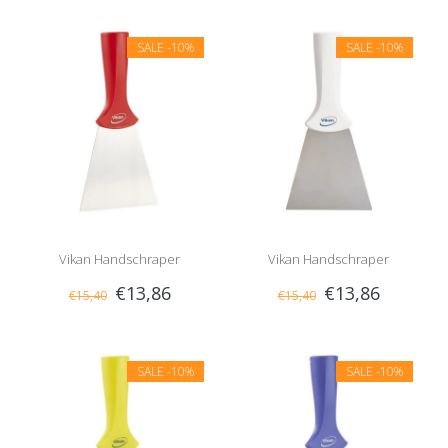
SALE
-10%
SALE
-10%
Vikan Handschraper
Vikan Handschraper
€13,86
€13,86
€15,40
€15,40
Schroefdraad Breed Rood
Schroefdraad Breed Wit
SALE
-10%
SALE
-10%