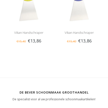
Vikan Handschraper
Vikan Handschraper
€13,86
€13,86
€15,40
€15,40
Schroefdraad Breed Geel
Schroefdraad Breed Paars
DE BEVER SCHOONMAAK GROOTHANDEL
De specialist voor al uw professionele schoonmaakartikelen!