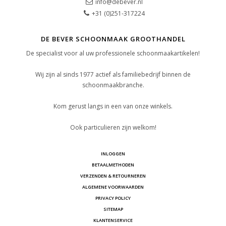
info@debever.nl
+31 (0)251-317224
DE BEVER SCHOONMAAK GROOTHANDEL
De specialist voor al uw professionele schoonmaakartikelen!
Wij zijn al sinds 1977 actief als familiebedrijf binnen de
schoonmaakbranche.
Kom gerust langs in een van onze winkels.
Ook particulieren zijn welkom!
INLOGGEN
BETAALMETHODEN
VERZENDEN & RETOURNEREN
ALGEMENE VOORWAARDEN
PRIVACY POLICY
SITEMAP
KLANTENSERVICE